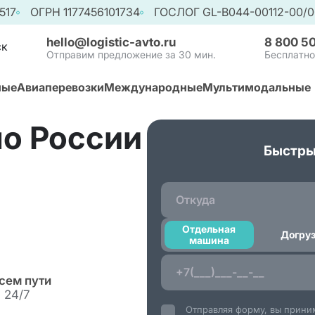
517
ОГРН 1177456101734
ГОСЛОГ GL-B044-00112-00/
hello@logistic-avto.ru
8 800 5
ск
Отправим предложение за 30 мин.
Бесплатно
ные
Авиаперевозки
Международные
Мультимодальные
по России
Калькулято
Быстры
Страховани
О компани
Компания
Наши клиен
Наши кейс
Отдельная
Документы
Догру
машина
Условия оп
Команда
Вопросы и 
сем пути
Акции
 24/7
Отзывы
Отправляя форму, вы прин
Статьи
спублику