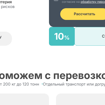
лтерия
согласие на
обработку перс
Контакты
еспублику
 рисков
Найти попу
Офисные п
Рассчитать
10
%
С
у
оможем с перевозк
т 200 кг до 120 тонн
Отдельный транспорт или догр