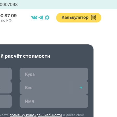
00007098
00 87 09
Калькулятор
 по РФ
р
й расчёт стоимости
е грузов
и
ты
ы
з
Вес
латы
ответы
имаете
политику конфиденциальности
и даёте своё