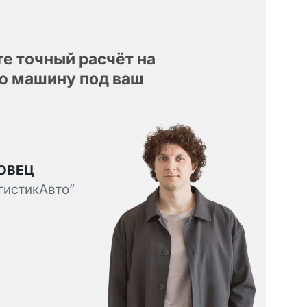
е точный расчёт на
ю машину под ваш
ОВЕЦ
гистикАвто”