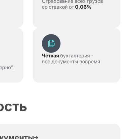
Страхование всех грузов
со ставкой от
0,06%
Чёткая
бухгалтерия -
все документы вовремя
ерно”,
ость
кументы