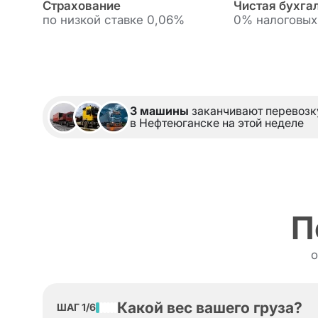
Страхование
Чистая бухга
Грузоперевозки в Луганскую Народную Р
по низкой ставке 0,06%
0% налоговых
Международные грузоперевозки
Речные грузоперевозки
Мультимодальные грузоперевозки
3 машины
заканчивают перевозк
в Нефтеюганске на этой неделе
П
о
Какой вес вашего груза?
ШАГ 1/6