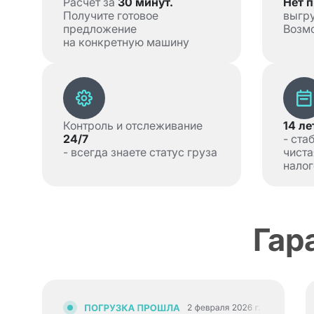
Расчёт за
30 минут.
Нет 
Получите готовое
выгру
предложение
Возм
на конкретную машину
Контроль и отслеживание
14 ле
24/7
- ста
- всегда знаете статус груза
чиста
налог
Гар