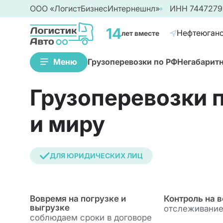
ООО «ЛогистБизнесИнтернешнл»
ИНН 7447279
14
Нефтеюган
лет вместе
Меню
Грузоперевозки по РФ
Негабарит
Грузоперевозки 
Грузоперевозки по РФ
и миру
Грузоперевозки по России
Отраслевые решения
Грузоперевозки для юридических лиц
Специальные услуги
ДЛЯ ЮРИДИЧЕСКИХ ЛИЦ
Отследить груз онлайн
Негабаритные грузоперевозки
Авиаперевозки
Вовремя на погрузке и
Контроль на в
Авиаперевозки по России
выгрузке
отслеживание
Международные авиаперевозки
cоблюдаем сроки в договоре
Грузоперевозки в Донецкую Народную Ре