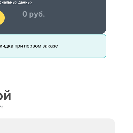
ональных данных
.
тку
0 руб.
ереезды
кидка при первом заказе
ой
уз