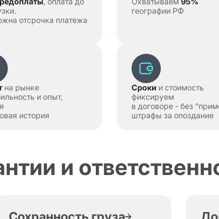
предоплаты
, оплата до
Охватываем
95%
зки.
географии РФ
ожна отсрочка платежа
т
на рынке
Сроки
и стоимость
бильность и опыт,
фиксируем
я
в договоре - без “прим
овая история
штрафы за опоздание
антии и ответственн
Сохранность груза
До